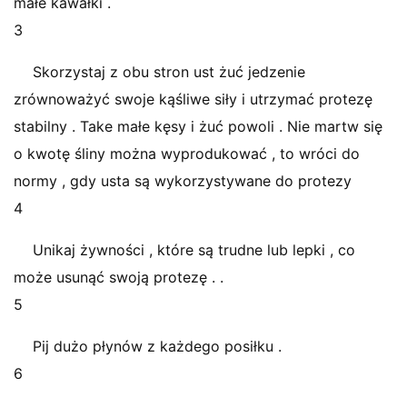
małe kawałki .
3
Skorzystaj z obu stron ust żuć jedzenie
zrównoważyć swoje kąśliwe siły i utrzymać protezę
stabilny . Take małe kęsy i żuć powoli . Nie martw się
o kwotę śliny można wyprodukować , to wróci do
normy , gdy usta są wykorzystywane do protezy
4
Unikaj żywności , które są trudne lub lepki , co
może usunąć swoją protezę . .
5
Pij dużo płynów z każdego posiłku .
6