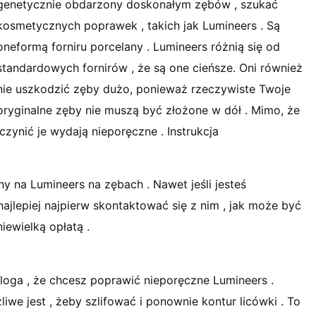
genetycznie obdarzony doskonałym zębów , szukać
kosmetycznych poprawek , takich jak Lumineers . Są
oneformą forniru porcelany . Lumineers różnią się od
standardowych fornirów , że są one cieńsze. Oni również
nie uszkodzić zęby dużo, ponieważ rzeczywiste Twoje
oryginalne zęby nie muszą być złożone w dół . Mimo, że
zynić je wydają nieporęczne . Instrukcja
ny na Lumineers na zębach . Nawet jeśli jesteś
ajlepiej najpierw skontaktować się z nim , jak może być
iewielką opłatą .
oga , że chcesz poprawić nieporęczne Lumineers .
iwe jest , żeby szlifować i ponownie kontur licówki . To