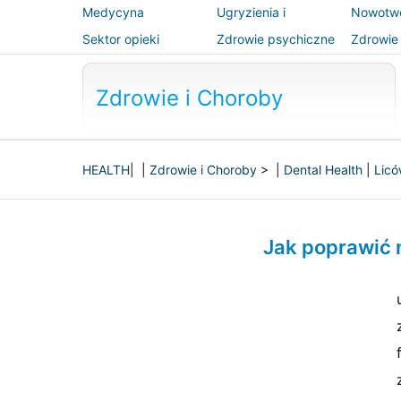
Medycyna
Ugryzienia i
Nowotw
alternatywna
użądlenia
Sektor opieki
Zdrowie psychiczne
Zdrowie 
zdrowotnej
bezpiec
Zdrowie i Choroby
HEALTH
| |
Zdrowie i Choroby
> |
Dental Health
|
Licó
Jak poprawić 