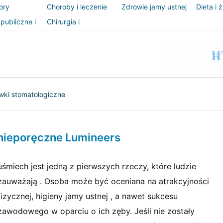
ory
Choroby i leczenie
Zdrowie jamy ustnej
Dieta i 
publiczne i
Chirurgia i
zeństwo
procedury
wki stomatologiczne
nieporęczne Lumineers
uśmiech jest jedną z pierwszych rzeczy, które ludzie
zauważają . Osoba może być oceniana na atrakcyjności
fizycznej, higieny jamy ustnej , a nawet sukcesu
zawodowego w oparciu o ich zęby. Jeśli nie zostały