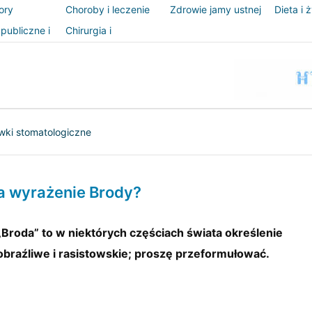
ory
Choroby i leczenie
Zdrowie jamy ustnej
Dieta i 
publiczne i
Chirurgia i
zeństwo
procedury
wki stomatologiczne
a wyrażenie Brody?
„Broda” to w niektórych częściach świata określenie
obraźliwe i rasistowskie; proszę przeformułować.