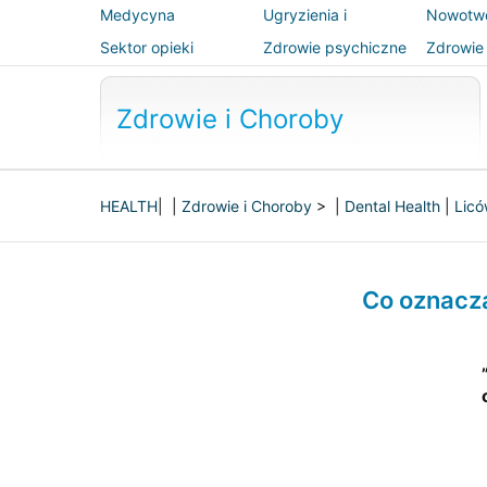
Medycyna
Ugryzienia i
Nowotw
alternatywna
użądlenia
Sektor opieki
Zdrowie psychiczne
Zdrowie 
zdrowotnej
bezpiec
Zdrowie i Choroby
HEALTH
| |
Zdrowie i Choroby
> |
Dental Health
|
Licó
Co oznacz