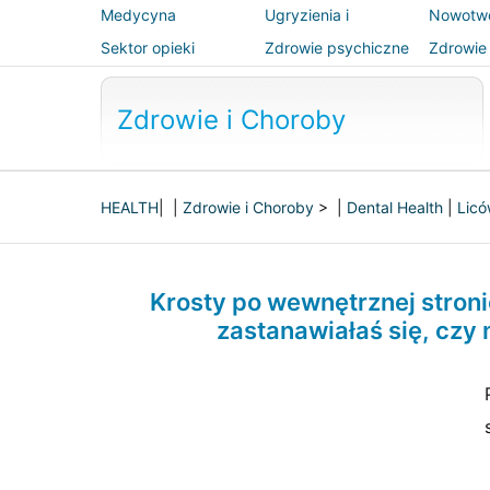
Medycyna
Ugryzienia i
Nowotw
alternatywna
użądlenia
Sektor opieki
Zdrowie psychiczne
Zdrowie 
zdrowotnej
bezpiec
Zdrowie i Choroby
HEALTH
| |
Zdrowie i Choroby
> |
Dental Health
|
Licó
Krosty po wewnętrznej stronie
zastanawiałaś się, czy