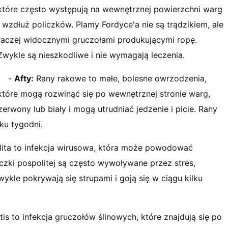
które często występują na wewnętrznej powierzchni warg
i wzdłuż policzków. Plamy Fordyce'a nie są trądzikiem, ale
raczej widocznymi gruczołami produkującymi ropę.
Zwykle są nieszkodliwe i nie wymagają leczenia.
-
Afty:
Rany rakowe to małe, bolesne owrzodzenia,
które mogą rozwinąć się po wewnętrznej stronie warg,
erwony lub biały i mogą utrudniać jedzenie i picie. Rany
ku tygodni.
ita to infekcja wirusowa, która może powodować
czki pospolitej są często wywoływane przez stres,
ykle pokrywają się strupami i goją się w ciągu kilku
tis to infekcja gruczołów ślinowych, które znajdują się po