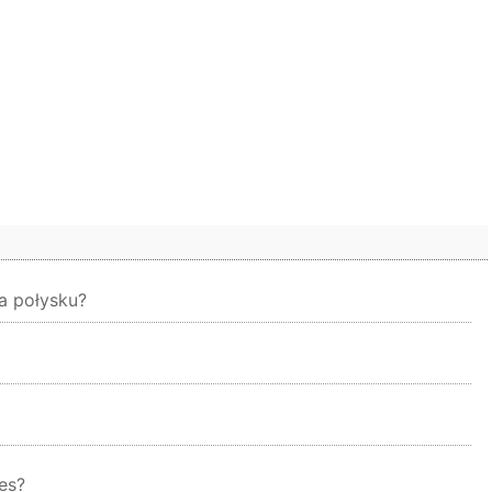
a połysku?
es?