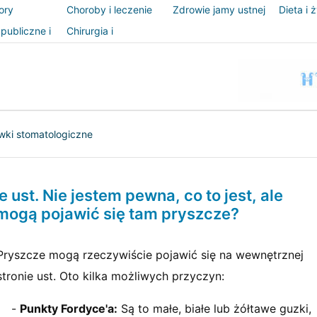
ory
Choroby i leczenie
Zdrowie jamy ustnej
Dieta i 
publiczne i
Chirurgia i
zeństwo
procedury
wki stomatologiczne
 ust. Nie jestem pewna, co to jest, ale
 mogą pojawić się tam pryszcze?
Pryszcze mogą rzeczywiście pojawić się na wewnętrznej
stronie ust. Oto kilka możliwych przyczyn:
-
Punkty Fordyce'a:
Są to małe, białe lub żółtawe guzki,