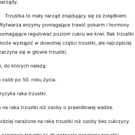
narządy.
Trzustka to mały narząd znajdujący się za żołądkiem.
Wytwarza enzymy pomagające trawić pokarm i hormony
pomagające regulować poziom cukru we krwi. Rak trzustki
może wystąpić w dowolnej części trzustki, ale najczęściej
zaczyna się w głowie trzustki.
i, do których należą:
u osób po 50. roku życia.
yzyka raka trzustki.
 na raka trzustki niż osoby o prawidłowej wadze.
dziej narażone na raka trzustki niż osoby bez cukrzycy.