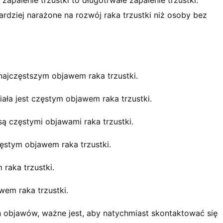
zapalenie trzustki to długotrwałe zapalenie trzustki.
rdziej narażone na rozwój raka trzustki niż osoby bez
najczęstszym objawem raka trzustki.
ała jest częstym objawem raka trzustki.
ą częstymi objawami raka trzustki.
zęstym objawem raka trzustki.
raka trzustki.
em raka trzustki.
ch objawów, ważne jest, aby natychmiast skontaktować się