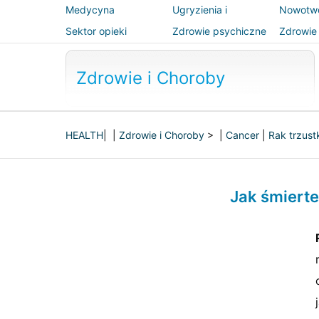
Medycyna
Ugryzienia i
Nowotw
alternatywna
użądlenia
Sektor opieki
Zdrowie psychiczne
Zdrowie 
zdrowotnej
bezpiec
Zdrowie i Choroby
HEALTH
| |
Zdrowie i Choroby
> |
Cancer
|
Rak trzust
Jak śmiertel