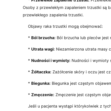
*
Przewlekłe zapalenie trzustki:
Przewlekłe 
Osoby z przewlekłym zapaleniem trzustki są ba
przewlekłego zapalenia trzustki.
Objawy raka trzustki mogą obejmować:
*
Ból brzucha:
Ból brzucha lub pleców jest 
*
Utrata wagi:
Niezamierzona utrata masy ci
*
Nudności i wymioty:
Nudności i wymioty s
*
Żółtaczka:
Zażółcenie skóry i oczu jest c
*
Biegunka:
Biegunka jest częstym objawem 
*
Zmęczenie:
Zmęczenie jest częstym objaw
Jeśli u pacjenta wystąpi którykolwiek z ty