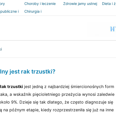
ory
Choroby i leczenie
Zdrowie jamy ustnej
Dieta i 
publiczne i
Chirurgia i
zeństwo
procedury
ki
ny jest rak trzustki?
Rak trzustki
jest jedną z najbardziej śmiercionośnych form
raka, a wskaźnik pięcioletniego przeżycia wynosi zaledwie
około 9%. Dzieje się tak dlatego, że często diagnozuje się
ją na późnym etapie, kiedy rozprzestrzeniła się już na inne