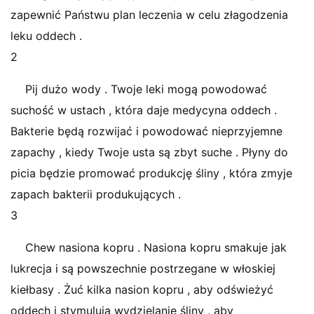
zapewnić Państwu plan leczenia w celu złagodzenia
leku oddech .
2
Pij dużo wody . Twoje leki mogą powodować
suchość w ustach , która daje medycyna oddech .
Bakterie będą rozwijać i powodować nieprzyjemne
zapachy , kiedy Twoje usta są zbyt suche . Płyny do
picia będzie promować produkcję śliny , która zmyje
zapach bakterii produkujących .
3
Chew nasiona kopru . Nasiona kopru smakuje jak
lukrecja i są powszechnie postrzegane w włoskiej
kiełbasy . Żuć kilka nasion kopru , aby odświeżyć
oddech i stymulują wydzielanie śliny , aby