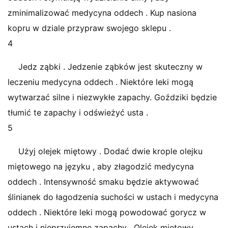
zminimalizować medycyna oddech . Kup nasiona
kopru w dziale przypraw swojego sklepu .
4
Jedz ząbki . Jedzenie ząbków jest skuteczny w
leczeniu medycyna oddech . Niektóre leki mogą
wytwarzać silne i niezwykłe zapachy. Goździki będzie
tłumić te zapachy i odświeżyć usta .
5
Użyj olejek miętowy . Dodać dwie krople olejku
miętowego na języku , aby złagodzić medycyna
oddech . Intensywność smaku będzie aktywować
ślinianek do łagodzenia suchości w ustach i medycyna
oddech . Niektóre leki mogą powodować gorycz w
ustach i nieprzyjemne zapachy . Olejek miętowy