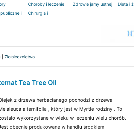
ory
Choroby i leczenie
Zdrowie jamy ustnej
Dieta i 
publiczne i
Chirurgia i
zeństwo
procedury
e
|
Ziołolecznictwo
temat Tea Tree Oil
Olejek z drzewa herbacianego pochodzi z drzewa
Melaleuca alternifolia , który jest w Myrtle rodziny . To
zostało wykorzystane w wieku w leczeniu wielu chorób.
Jest obecnie produkowane w handlu środkiem