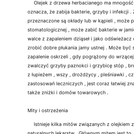
Olejek z drzewa herbacianego ma mnogość 
oznacza, że ​​zabija bakterie, grzyby i infekcji
przeznaczone są okłady lub w kąpieli , może 
stomatologicznej , może zabić bakterie w jami
walce z zapaleniem dziąseł i jako odświeżacz 
zrobić dobre płukania jamy ustnej . Może być 
zapalenie oskrzeli , gdy pogrążony do wrząc
zwalczyć grzyby paznokci i grzybicę stóp , br
z łupieżem , wszy , drożdżycy , pleśniawki , c
zastosowań leczniczych , jest coraz łatwiej z
także zniżki i domów towarowych .
Mity i ostrzeżenia
Istnieje kilka mitów związanych z olejkiem
naturalnych lekarstw . Głównym mitem jest to, 