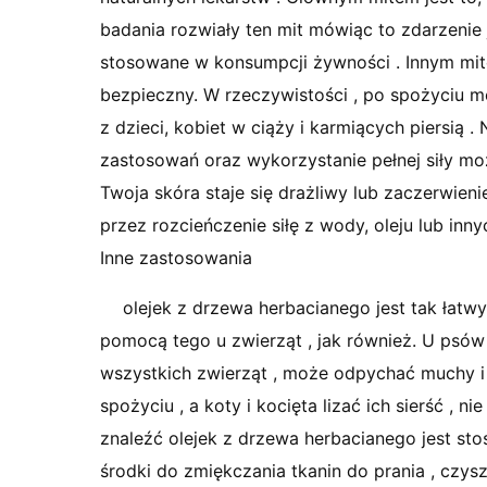
badania rozwiały ten mit mówiąc to zdarzeni
stosowane w konsumpcji żywności . Innym mitem
bezpieczny. W rzeczywistości , po spożyciu m
z dzieci, kobiet w ciąży i karmiących piersią 
zastosowań oraz wykorzystanie pełnej siły mo
Twoja skóra staje się drażliwy lub zaczerwien
przez rozcieńczenie siłę z wody, oleju lub in
Inne zastosowania
olejek z drzewa herbacianego jest tak łatwy 
pomocą tego u zwierząt , jak również. U psów 
wszystkich zwierząt , może odpychać muchy i
spożyciu , a koty i kocięta lizać ich sierść , 
znaleźć olejek z drzewa herbacianego jest st
środki do zmiękczania tkanin do prania , czys