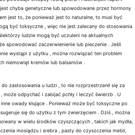
e jest chyba genetyczne lub spowodowane przez hormony
 jest to, że ponieważ jest to naturalne, to musi być
ogą być toksyczne , więc nie jest zalecany do stosowania
. Niektórzy ludzie mogą być uczuleni na aktualnych
że spowodować zaczerwienienie lub pieczenie . Jeśli
ienie wystąpi z użytku , można rozwiązać ten problem
nych niemowląt kremów lub balsamów .
do zastosowania u ludzi , to nie rozprzestrzenił się za
, może odpychać i zabijać pchły i leczyć świerzb . U
 inne owady kłujące . Ponieważ może być toksyczne po
nie sugeruje się do użytku z tym zwierzęciem . Dziś , można
osowany w wielu środków czyszczących , takich jak mydła,
zczenia mosiądzu i srebra , pasty do czyszczenia mebli,