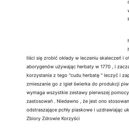
liści się zrobić okłady w leczeniu skaleczeń i
aborygenów używając herbaty w 1770 , i zac
korzystania z tego "cudu herbatę " leczyć i za
zmieszanie go z igieł świerka do produkcji piw
wymaga wszystkie zestawy pierwszej pomocy m
zastosowań . Niedawno , że jest ono stosowan
odstraszające pchły piaskowe i uzdrawiając
Zbiory Zdrowie Korzyści