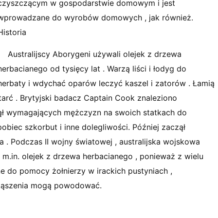
czyszczącym w gospodarstwie domowym i jest
wprowadzane do wyrobów domowych , jak również.
Historia
Australijscy Aborygeni używali olejek z drzewa
herbacianego od tysięcy lat . Warzą liści i łodyg do
herbaty i wdychać oparów leczyć kaszel i zatorów . Łamią
 otarć . Brytyjski badacz Captain Cook znaleziono
zął wymagających mężczyzn na swoich statkach do
pobiec szkorbut i inne dolegliwości. Później zaczął
a . Podczas II wojny światowej , australijska wojskowa
.in. olejek z drzewa herbacianego , ponieważ z wielu
e do pomocy żołnierzy w irackich pustyniach ,
 ukąszenia mogą powodować.