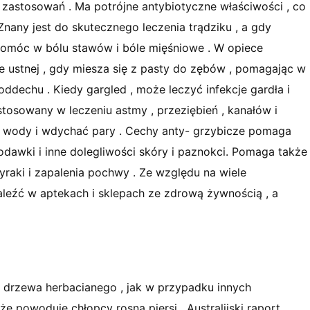
zastosowań . Ma potrójne antybiotyczne właściwości , co
 . Znany jest do skutecznego leczenia trądziku , a gdy
pomóc w bólu stawów i bóle mięśniowe . W opiece
e ustnej , gdy miesza się z pasty do zębów , pomagając w
oddechu . Kiedy gargled , może leczyć infekcje gardła i
stosowany w leczeniu astmy , przeziębień , kanałów i
ej wody i wdychać pary . Cechy anty- grzybicze pomaga
odawki i inne dolegliwości skóry i paznokci. Pomaga także
zyraki i zapalenia pochwy . Ze względu na wiele
naleźć w aptekach i sklepach ze zdrową żywnością , a
 z drzewa herbacianego , jak w przypadku innych
że powoduje chłopcy rosną piersi . Australijski raport