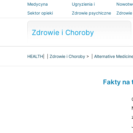
Medycyna
Ugryzienia i
Nowotw
alternatywna
użądlenia
Sektor opieki
Zdrowie psychiczne
Zdrowie 
zdrowotnej
bezpiec
Zdrowie i Choroby
HEALTH
| |
Zdrowie i Choroby
> |
Alternative Medicin
Fakty na 