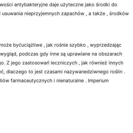
iwości antybakteryjne daje użyteczne jako środki do
 i usuwania nieprzyjemnych zapachów , a także , środków
może byćuciążliwe , jak rośnie szybko , wyprzedzając
gly wygląd, podczas gdy inne są uprawiane na obszarach
go. Z jego zastosowań leczniczych , jak również innych
eć, dlaczego to jest czasami nazywanedziwnego roślin .
liów farmaceutycznych i nienaturalne . Imperium