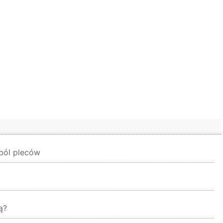
 ból pleców
ą?