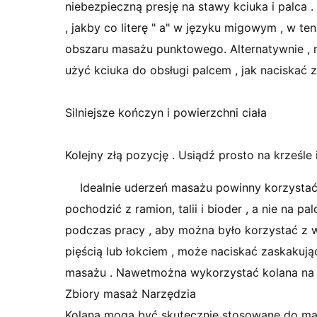
niebezpieczną presję na stawy kciuka i palca .
, jakby co literę " a" w języku migowym , w 
obszaru masażu punktowego. Alternatywnie , 
użyć kciuka do obsługi palcem , jak naciskać z
Silniejsze kończyn i powierzchni ciała
Kolejny złą pozycję . Usiądź prosto na krześle i
Idealnie uderzeń masażu powinny korzystać 
pochodzić z ramion, talii i bioder , a nie na pal
podczas pracy , aby można było korzystać z wa
pięścią lub łokciem , może naciskać zaskakuj
masażu . Nawetmożna wykorzystać kolana na kl
Zbiory masaż Narzędzia
Kolana mogą być skutecznie stosowane do m