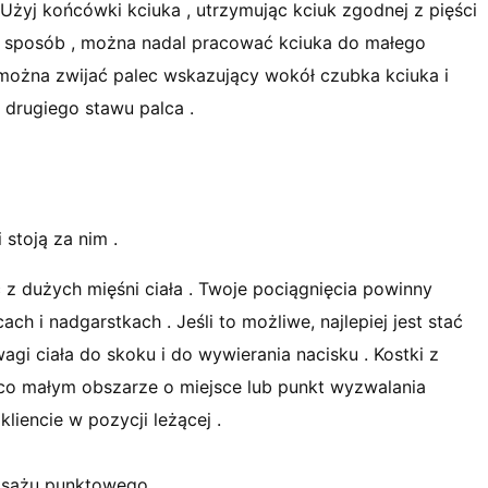
 Użyj końcówki kciuka , utrzymując kciuk zgodnej z pięści
ten sposób , można nadal pracować kciuka do małego
można zwijać palec wskazujący wokół czubka kciuka i
 drugiego stawu palca .
 stoją za nim .
z dużych mięśni ciała . Twoje pociągnięcia powinny
cach i nadgarstkach . Jeśli to możliwe, najlepiej jest stać
gi ciała do skoku i do wywierania nacisku . Kostki z
ąco małym obszarze o miejsce lub punkt wyzwalania
iencie w pozycji leżącej .
asażu punktowego.