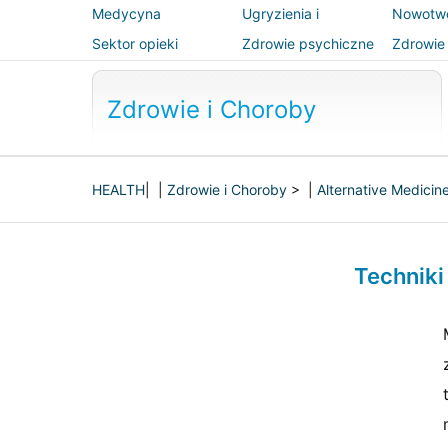
Medycyna
Ugryzienia i
Nowotw
alternatywna
użądlenia
Sektor opieki
Zdrowie psychiczne
Zdrowie 
zdrowotnej
bezpiec
Zdrowie i Choroby
HEALTH
| |
Zdrowie i Choroby
> |
Alternative Medicin
Technik