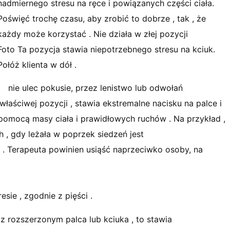
nadmiernego stresu na ręce i powiązanych części ciała.
Poświęć trochę czasu, aby zrobić to dobrze , tak , że
każdy może korzystać . Nie działa w złej pozycji
Foto Ta pozycja stawia niepotrzebnego stresu na kciuk.
Połóż klienta w dół .
nie ulec pokusie, przez lenistwo lub odwołań
ściwej pozycji , stawia ekstremalne nacisku na palce i
pomocą masy ciała i prawidłowych ruchów . Na przykład ,
 , gdy leżała w poprzek siedzeń jest
. Terapeuta powinien usiąść naprzeciwko osoby, na
ie , zgodnie z pięści .
z rozszerzonym palca lub kciuka , to stawia