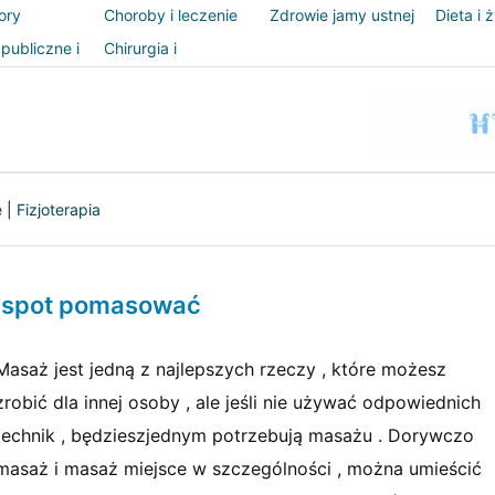
ory
Choroby i leczenie
Zdrowie jamy ustnej
Dieta i 
publiczne i
Chirurgia i
zeństwo
procedury
e
|
Fizjoterapia
i spot pomasować
Masaż jest jedną z najlepszych rzeczy , które możesz
zrobić dla innej osoby , ale jeśli nie używać odpowiednich
technik , będzieszjednym potrzebują masażu . Dorywczo
masaż i masaż miejsce w szczególności , można umieścić