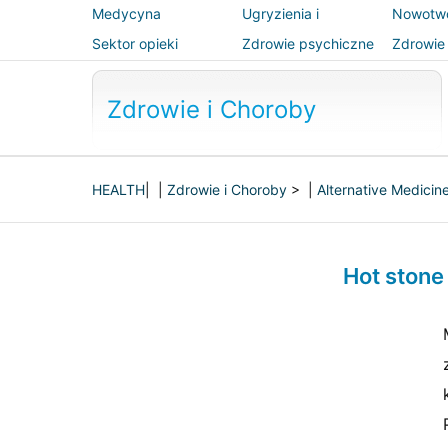
Medycyna
Ugryzienia i
Nowotw
alternatywna
użądlenia
Sektor opieki
Zdrowie psychiczne
Zdrowie 
zdrowotnej
bezpiec
Zdrowie i Choroby
HEALTH
| |
Zdrowie i Choroby
> |
Alternative Medicin
Hot stone