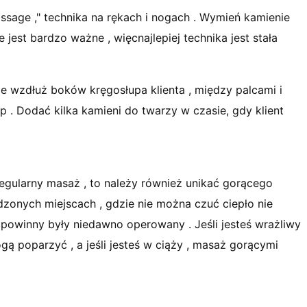
issage ," technika na rękach i nogach . Wymień kamienie
 jest bardzo ważne , więcnajlepiej technika jest stała
e wzdłuż boków kręgosłupa klienta , między palcami i
 . Dodać kilka kamieni do twarzy w czasie, gdy klient
gularny masaż , to należy również unikać gorącego
onych miejscach , gdzie nie można czuć ciepło nie
 powinny były niedawno operowany . Jeśli jesteś wrażliwy
ą poparzyć , a jeśli jesteś w ciąży , masaż gorącymi