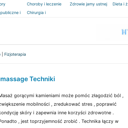
ory
Choroby i leczenie
Zdrowie jamy ustnej
Dieta i 
publiczne i
Chirurgia i
zeństwo
procedury
e
|
Fizjoterapia
 massage Techniki
Masaż gorącymi kamieniami może pomóc złagodzić ból ,
zwiększenie mobilności , zredukować stres , poprawić
kondycję skóry i zapewnia inne korzyści zdrowotne .
Ponadto , jest toprzyjemność zrobić . Technika łączy w