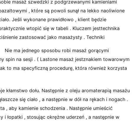
sobie masaż szwedzki z podgrzewanymi kamieniami
bazaltowymi , które są powoli sunął na lekko naoliwione
ciało. Jeśli wykonane prawidłowo , klient będzie
praktycznie wtopić się w tabeli . Kluczem jesttechnika
ciśnienie zastosować jako masażysty . Techniki
Nie ma jednego sposobu robi masaż gorącymi
y spin na sesji . ( Lastone masaż jestznakiem towarowym
jak to ma specyficzną procedurę, która również korzysta
je kłamstwo dołu. Następnie z oleju aromaterapią masażu
 głaszcze się ciało , a następnie w dół na rękach i nogach .
nta , aby kamienie schodzenia . Następnie umieścić
i łopatki , stosując okrężne uderzeń , a następnie w