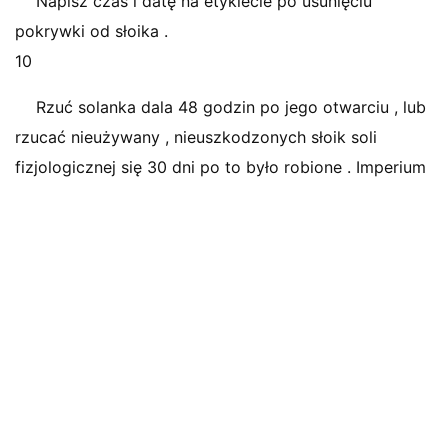
Napisz czas i datę na etykiecie po usunięciu
pokrywki od słoika .
10
Rzuć solanka dala 48 godzin po jego otwarciu , lub
rzucać nieużywany , nieuszkodzonych słoik soli
fizjologicznej się 30 dni po to było robione . Imperium